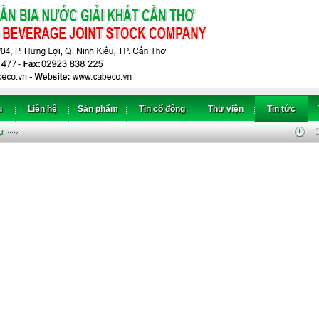
u
Liên hệ
Sản phẩm
Tin cổ đông
Thư viện
Tin tức
ự