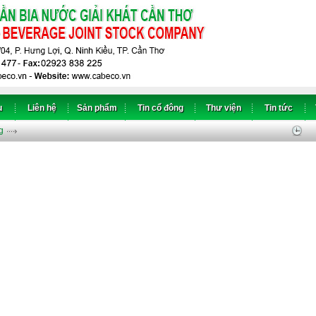
u
Liên hệ
Sản phẩm
Tin cổ đông
Thư viện
Tin tức
g