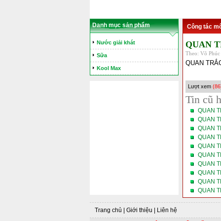
Danh mục sản phẩm
Công tác mô
Nước giải khát
QUAN T
Theo: Võ Phúc 
Sữa
QUAN TRẮC
Kool Max
Lượt xem
(86
Tin cũ 
QUAN T
QUAN T
QUAN T
QUAN T
QUAN T
QUAN T
QUAN T
QUAN T
QUAN T
QUAN T
Trang chủ
|
Giới thiệu
|
Liên hệ